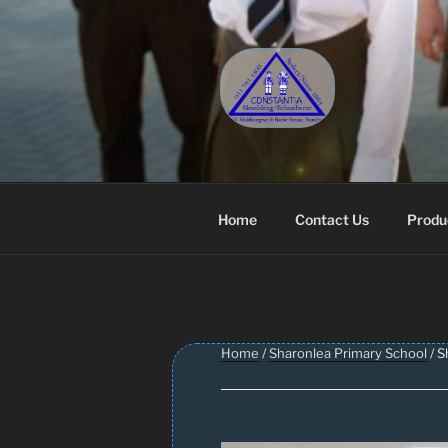
Skip
to
content
CONSTANT
Schoolwear – Skool Klere | Sc
Home
Contact Us
Produ
Home
/
Sharonlea Primary School
/ S