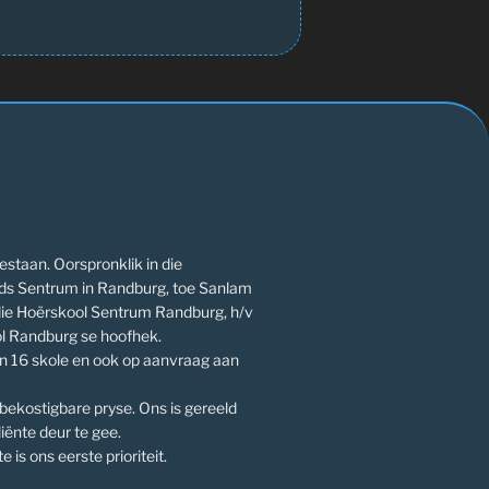
estaan. Oorspronklik in die
ds Sentrum in Randburg, toe Sanlam
die Hoërskool Sentrum Randburg, h/v
l Randburg se hoofhek.
an 16 skole en ook op aanvraag aan
 bekostigbare pryse. Ons is gereeld
iënte deur te gee.
e is ons eerste prioriteit.