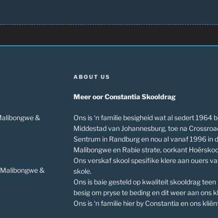
ABOUT US
Meer oor Constantia Skooldrag
 Malibongwe &
Ons is ‘n familie besigheid wat al sedert 1964 b
Middestad van Johannesburg, toe na Crossroa
Sentrum in Randburg en nou al vanaf 1996 in 
Malibongwe en Rabie strate, oorkant Hoërskoo
Ons verskaf skool spesifike klere aan ouers v
v Malibongwe &
skole.
Ons is baie gesteld op kwaliteit skooldrag teen
besig om pryse te beding en dit weer aan ons kl
Ons is ‘n familie hier by Constantia en ons kliënt