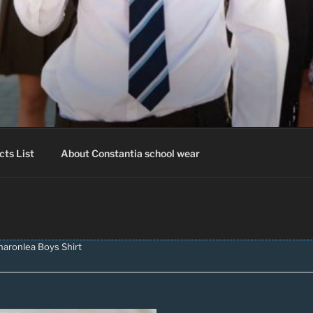
IA SCHOOLWEAR
hool Uniform – Skooldrag
cts List
About Constantia school wear
haronlea Boys Shirt